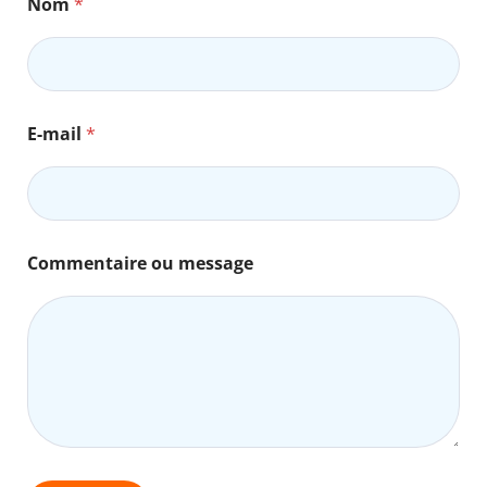
Nom
*
E
E-mail
*
-
m
a
i
l
*
o
Commentaire ou message
u