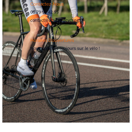
Contactez-Nous
06 79 92 42 95
contact@amazingcycling.fr
Horaires D’ouvertures
Nous sommes toujours sur le vélo !