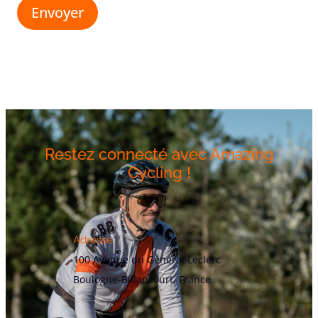
Envoyer
Restez connecté avec Amazing
Cycling !
Adresse
100 Avenue du Général Leclerc
Boulogne-Billancourt, France