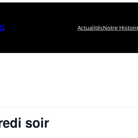
G
Actualités
Notre Histoir
edi soir